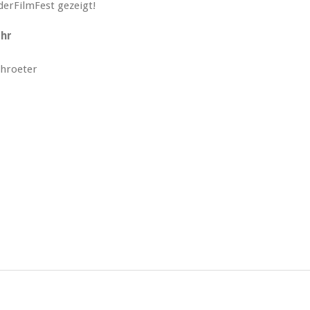
derFilmFest gezeigt!
Uhr
chroeter