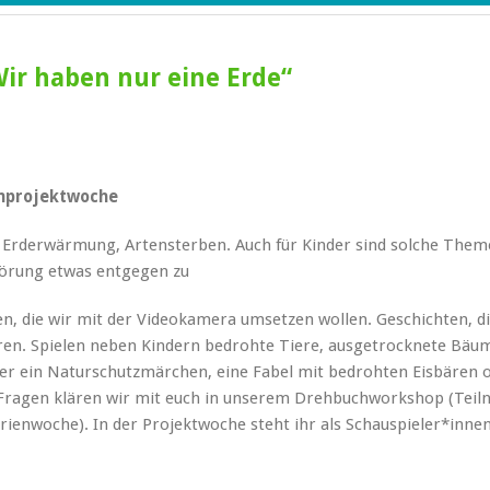
ir haben nur eine Erde“
enprojektwoche
, Erderwärmung, Artensterben. Auch für Kinder sind solche The
örung etwas entgegen zu
ten, die wir mit der Videokamera umsetzen wollen. Geschichten, d
eren. Spielen neben Kindern bedrohte Tiere, ausgetrocknete Bäu
ber ein Naturschutzmärchen, eine Fabel mit bedrohten Eisbären 
 Fragen klären wir mit euch in unserem Drehbuchworkshop (Tei
rienwoche). In der Projektwoche steht ihr als Schauspieler*inne