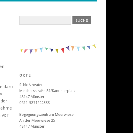
men
ORTE
Schloßtheater
ie dazu
Melchersstraße 81/Kanonierplatz
me
48147 Münster
oder
0251-9871222333
lnahme
–
Begegnungszentrum Meerwiese
n vor
An der Meerwiese 25
48147 Münster